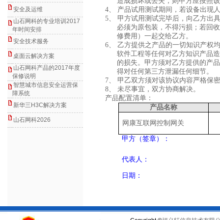
造成损坏或丢失，则甲方应按照该
安全及运维
4、
产品试用测试期间，若设备出现
5、
甲方试用测试完毕后，向乙方出具
山石网科的专业培训2017
必须为原包装，不得污损；若回收
年时间安排
修费用）一起交给乙方。
安全技术服务
6、
乙方提供之产品的一切知识产权均
软件工程等任何对乙方知识产品造
桌面云解决方案
的损失。甲方须对乙方提供的产品
山石网科产品的2017年度
得对任何第三方泄漏任何细节。
保修说明
7、
甲乙双方须对该协议内容严格保
智慧城市信息安全运营保
8、
未尽事宜，双方协商解决。
障系统
产品配置清单：
新华三H3C解决方案
产品名称
山石网科2026
网康互联网控制网关
甲方（签章）：
代表人：
日期：