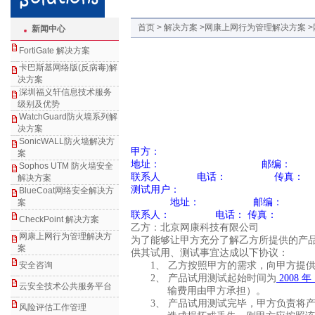
首页 > 解决方案
>网康上网行为管理解决方案
新闻中心
FortiGate 解决方案
卡巴斯基网络版(反病毒)解
决方案
深圳福义轩信息技术服务
级别及优势
WatchGuard防火墙系列解
决方案
SonicWALL防火墙解决方
甲方：
案
地址： 邮编：
Sophos UTM 防火墙安全
联系人 电话： 传真：
解决方案
测试用户：
BlueCoat网络安全解决方
地址：
邮编：
案
联系人： 电话：
传真：
CheckPoint 解决方案
乙方：北京网康科技有限公司
网康上网行为管理解决方
为了能够让甲方充分了解乙方所提供的产
案
供其试用、测试事宜达成以下协议：
安全咨询
1、
乙方按照甲方的需求，向甲方提
2、
产品试用测试起始时间为
2008 
云安全技术公共服务平台
输费用由甲方承担）。
3、
产品试用测试完毕，甲方负责将
风险评估工作管理