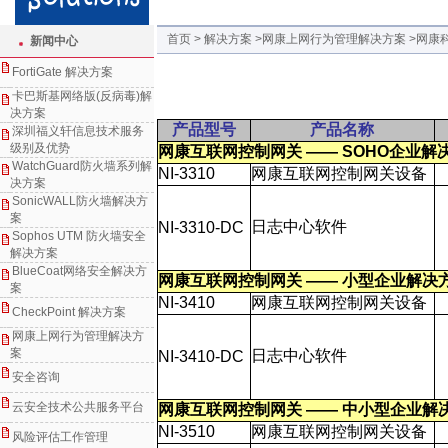
首页 > 解决方案
>网康上网行为管理解决方案
>网康
新闻中心
FortiGate 解决方案
卡巴斯基网络版(反病毒)解
决方案
产品型号
产品名称
深圳福义轩信息技术服务
级别及优势
网康互联网控制网关
——
SOHO企业解
WatchGuard防火墙系列解
NI-3310
网康互联网控制网关设备
决方案
SonicWALL防火墙解决方
案
日志中心软件
NI-3310-DC
Sophos UTM 防火墙安全
解决方案
BlueCoat网络安全解决方
网康互联网控制网关
——
小型企业解决
案
NI-3410
网康互联网控制网关设备
CheckPoint 解决方案
网康上网行为管理解决方
案
日志中心软件
NI-3410-DC
安全咨询
云安全技术公共服务平台
网康互联网控制网关
——
中小型企业解
NI-3510
网康互联网控制网关设备
风险评估工作管理