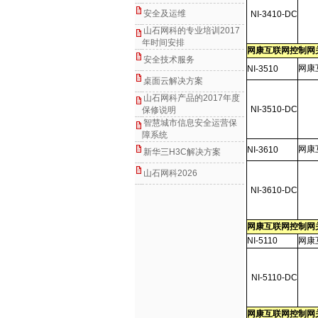
安全及运维
NI-3410-DC
山石网科的专业培训2017
年时间安排
网康互联网控制网
安全技术服务
网康
NI-3510
桌面云解决方案
山石网科产品的2017年度
NI-3510-DC
保修说明
智慧城市信息安全运营保
障系统
网康
NI-3
6
10
新华三H3C解决方案
山石网科2026
NI-3610-DC
网康互联网控制网
NI-5110
网康
NI-5110-DC
网康互联网控制网