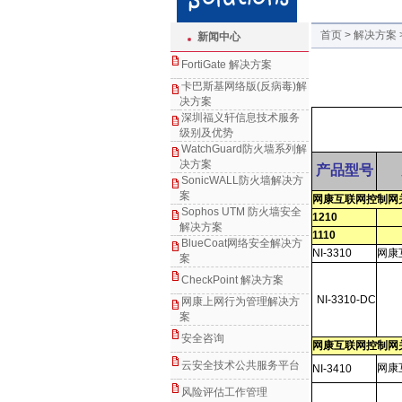
首页 > 解决方案
新闻中心
FortiGate 解决方案
卡巴斯基网络版(反病毒)解
决方案
深圳福义轩信息技术服务
级别及优势
WatchGuard防火墙系列解
决方案
产品型号
SonicWALL防火墙解决方
案
网康互联网控制网
Sophos UTM 防火墙安全
1210
解决方案
1110
BlueCoat网络安全解决方
NI-3310
网康
案
CheckPoint 解决方案
NI-3310-DC
网康上网行为管理解决方
案
安全咨询
网康互联网控制网
云安全技术公共服务平台
网康
NI-3410
风险评估工作管理